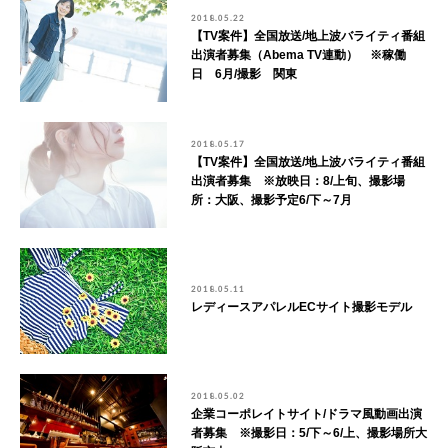
2018.05.22
【TV案件】全国放送/地上波バライティ番組
出演者募集（Abema TV連動） ※稼働
日 6月/撮影 関東
2018.05.17
【TV案件】全国放送/地上波バライティ番組
出演者募集 ※放映日：8/上旬、撮影場
所：大阪、撮影予定6/下～7月
2018.05.11
レディースアパレルECサイト撮影モデル
2018.05.02
企業コーポレイトサイト/ドラマ風動画出演
者募集 ※撮影日：5/下～6/上、撮影場所大