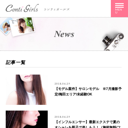
MEN
U
記事一覧
2018.06.29
【モデル案件】サロンモデル ※7月撮影予
定/梅田エリア/未経験OK
2018.06.29
【インフルエンサー】最新エクステで夏の
オシャレを親子で楽しもう！（施術無料/フ